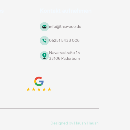
es
Kontakt aufnehmen
info@thie-eco.de
05251 5438 006
Navarrastraße 15
33106 Paderborn
Designed by
Haush Haush