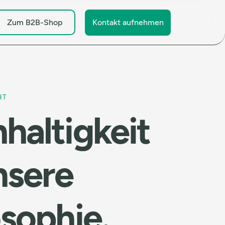
Zum B2B-Shop
Kontakt aufnehmen
HT
haltigkeit
nsere
osophie.