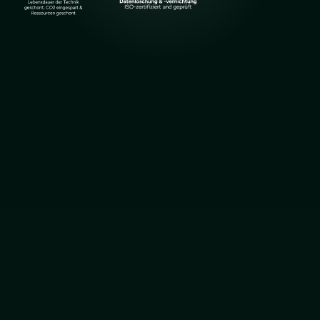
01 - Abholung
Bequeme Abholung – Wir
kommen zu Ihnen
Wir holen Ihre gebrauchten Geräte flexibel direkt bei Ihnen
vor Ort ab oder bieten Ihnen die Möglichkeit, diese bequem
per Versand an uns zu schicken. Unser Ziel ist es, Ihnen den
Prozess so einfach und unkompliziert wie möglich zu
gestalten. Vertrauen Sie auf eine zuverlässige Abwicklung
und schnellen Service.