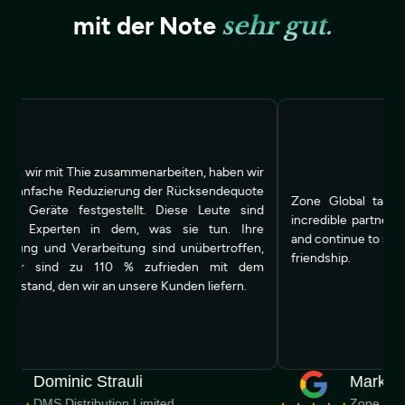
mit der Note
sehr gut.
sammenarbeiten, haben wir
erung der Rücksendequote
Zone Global takes great pride in wo
stellt. Diese Leute sind
incredible partners. Thie are an incredi
 dem, was sie tun. Ihre
and continue to showcase their ability, 
tung sind unübertroffen,
friendship.
0 % zufrieden mit dem
 unsere Kunden liefern.
auli
Mark Fermor
ion Limited
Zone Global